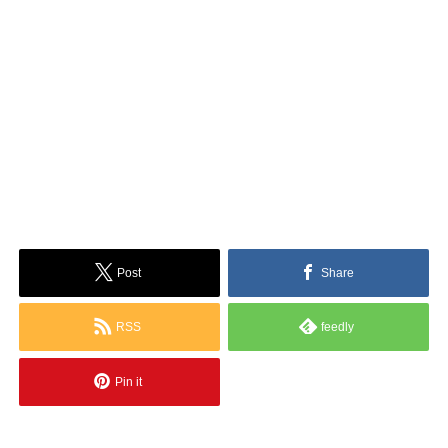
Post
Share
RSS
feedly
Pin it